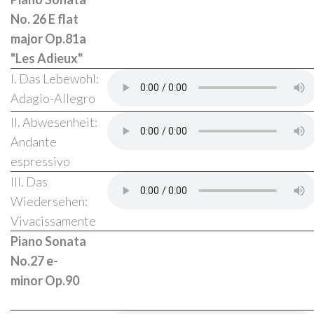
No. 26 E flat
major Op.81a
"Les Adieux"
I. Das Lebewohl:
Adagio-Allegro
II. Abwesenheit:
Andante
espressivo
III. Das
Wiedersehen:
Vivacissamente
Piano Sonata
No.27 e-
minor
Op.90