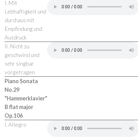
I. Mit
Lebhaftigkeit und
durchaus mit
Empfindung und
Ausdruck
II. Nicht zu
geschwind und
sehr singbar
vorgetragen
Piano Sonata
No.29
"Hammerklavier"
B flat major
Op.106
I. Allegro