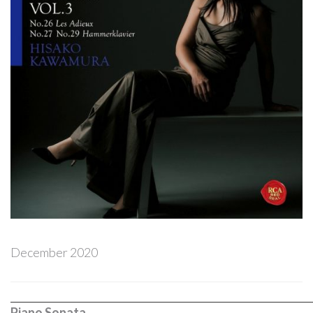
Forgot
your
password?
Forgot
your
username?
December 2020
Piano Sonata