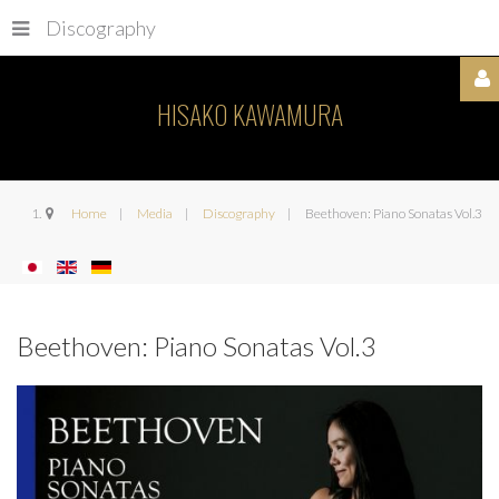
Discography
HISAKO KAWAMURA
Username
Home
Media
Discography
Beethoven: Piano Sonatas Vol.3
Password
Beethoven: Piano Sonatas Vol.3
Remember
Me